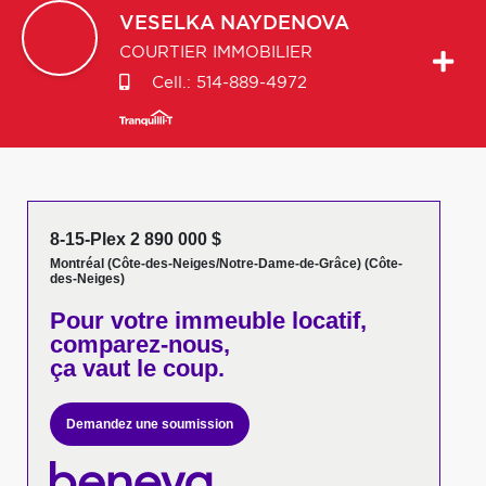
VESELKA
NAYDENOVA
COURTIER IMMOBILIER
Cell.:
514-889-4972
8-15-Plex 2 890 000 $
Montréal (Côte-des-Neiges/Notre-Dame-de-Grâce) (Côte-
des-Neiges)
Pour votre
immeuble locatif,
comparez-nous,
ça vaut le coup.
Demandez une soumission